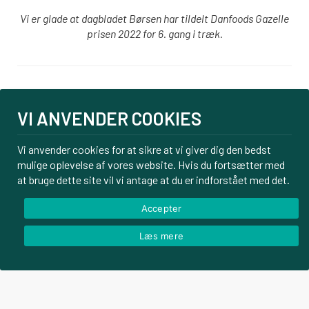
Vi er glade at dagbladet Børsen har tildelt Danfoods Gazelle
prisen 2022 for 6. gang i træk.
Login
VI ANVENDER COOKIES
PBS tilmelding
Om os
Vi anvender cookies for at sikre at vi giver dig den bedst
mulige oplevelse af vores website. Hvis du fortsætter med
Kontakt
at bruge dette site vil vi antage at du er indforstået med det.
Handelsbetingelser
Privatlivspolitik
Accepter
Læs mere
© Danfoods ApS – CVR 32771920