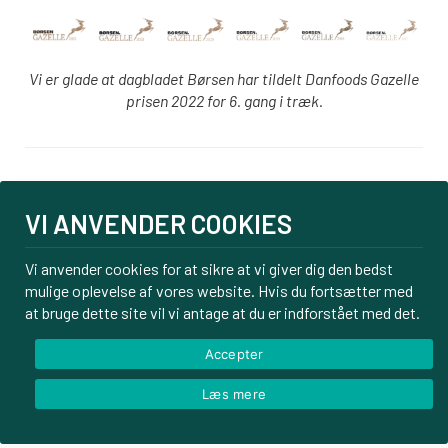
Vi er glade at dagbladet Børsen har tildelt Danfoods Gazelle
prisen 2022 for 6. gang i træk.
Login
VI ANVENDER COOKIES
PBS tilmelding
Om os
Vi anvender cookies for at sikre at vi giver dig den bedst
mulige oplevelse af vores website. Hvis du fortsætter med
Kontakt
at bruge dette site vil vi antage at du er indforstået med det.
Handelsbetingelser
Privatlivspolitik
Accepter
Læs mere
© Danfoods ApS – CVR 32771920