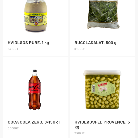
HVIDLØGS PURE, 1 kg
RUCOLASALAT, 500 g
231001
840004
COCA COLA ZERO, 8×150 cl
HVIDLØGSFED PROVENCE, 5
kg
300001
230922