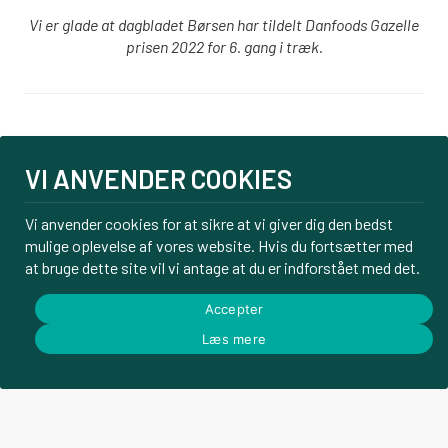
Vi er glade at dagbladet Børsen har tildelt Danfoods Gazelle
prisen 2022 for 6. gang i træk.
Login
VI ANVENDER COOKIES
PBS tilmelding
Om os
Vi anvender cookies for at sikre at vi giver dig den bedst
Kontakt
mulige oplevelse af vores website. Hvis du fortsætter med
Handelsbetingelser
at bruge dette site vil vi antage at du er indforstået med det.
Privatlivspolitik
Accepter
Læs mere
© Danfoods ApS – CVR 32771920