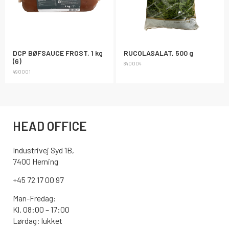
DCP BØFSAUCE FROST, 1 kg
RUCOLASALAT, 500 g
(6)
840004
490001
HEAD OFFICE
Industrivej Syd 1B,
7400 Herning
+45 72 17 00 97
Man-Fredag:
Kl. 08:00 – 17:00
Lørdag: lukket