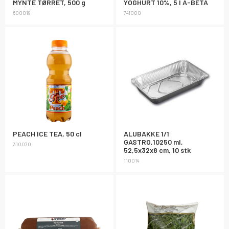
MYNTE TØRRET, 500 g
YOGHURT 10%, 5 l A-BETA
600019
741000
PEACH ICE TEA, 50 cl
ALUBAKKE 1/1
GASTRO,10250 ml,
310070
52,5x32x8 cm, 10 stk
110014