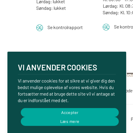
Lørdag: lukket
Lørdag: Kl. 08:
Søndag: lukket
Søndag:
Kl. 10
Se kontro
Se kontrolrapport
VI ANVENDER COOKIES
Vi anvender cookies for at sikre at vi giver dig den
bedst mulige oplevelse af vores website. Hvis du
Vi er glade
fortsætter med at bruge dette site vil vi antage at
du er indforstået med det.
Accepter
Login
P
Læs mere