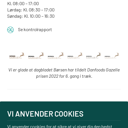
Kl. 08:00 – 17:00
Lørdag: Kl. 08:30 – 17:00
Søndag: Kl. 10:00 – 16:30
Se kontrolrapport
Vi er glade at dagbladet Børsen har tildelt Danfoods Gazelle
prisen 2022 for 6. gang i træk.
Login
VI ANVENDER COOKIES
PBS tilmelding
Om os
Vi anvender cookies for at sikre at vi giver dig den bedst