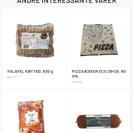
ANDRE INTERESSANTE VARER
FALAFEL KØYTAD, 830 g
PIZZAÆSKER ECO 29×29, 90
stk
483371
106029