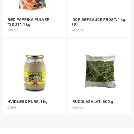
RØD PAPRIKA PULVER
DCP BØFSAUCE FROST, 1 kg
*SØDT*, 1 kg
(6)
600024
490001
HVIDLØGS PURE, 1 kg
RUCOLASALAT, 500 g
231001
840004