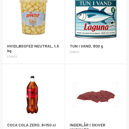
HVIDLØGSFED NEUTRAL, 1,5
TUN I VAND, 800 g
kg
208001
230901
COCA COLA ZERO, 8×150 cl
INDERLÅR I SKIVER