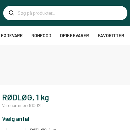
FØDEVARE
NONFOOD
DRIKKEVARER
FAVORITTER
RØDLØG, 1 kg
Varenummer:
810028
Vælg antal
RØDLØG, 1 kg