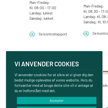
Man-Fredag:
Man-Fredag:
Kl. 08:00 – 17:00
Kl. 08:30 – 17:
Lørdag: lukket
Lørdag: Kl. 08:
Søndag: lukket
Søndag:
Kl. 10
Se kontro
Se kontrolrapport
VI ANVENDER COOKIES
Vi anvender cookies for at sikre at vi giver dig den
bedst mulige oplevelse af vores website. Hvis du
fortsætter med at bruge dette site vil vi antage at
Vi er glade
du er indforstået med det.
Accepter