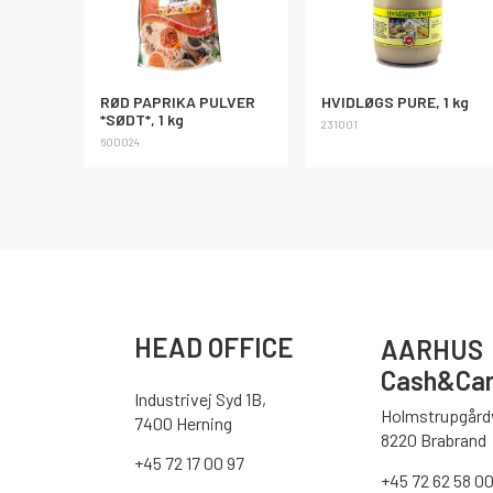
RØD PAPRIKA PULVER
HVIDLØGS PURE, 1 kg
*SØDT*, 1 kg
231001
600024
HEAD OFFICE
AARHUS
Cash&Car
Industrivej Syd 1B,
Holmstrupgårdv
7400 Herning
8220 Brabrand
+45 72 17 00 97
+45 72 62 58 0