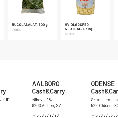
RUCOLASALAT, 500 g
HVIDLØGSFED
NEUTRAL, 1,5 kg
840004
230901
AALBORG
ODENSE
ry
Cash&Carry
Cash&Car
ej 1D,
Nibevej 48,
Skræddermaen 
9200 Aalborg SV
5220 Odense S
0
+45 88 77 97 98
+45 88 77 83 83