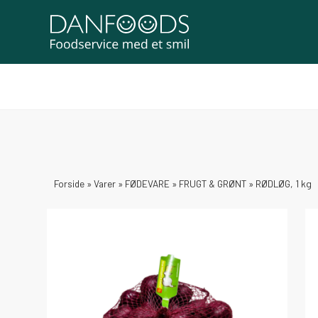
Forside
»
Varer
»
FØDEVARE
»
FRUGT & GRØNT
»
RØDLØG, 1 kg