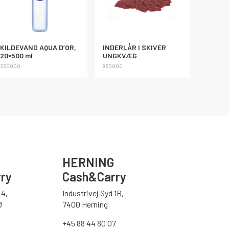
KILDEVAND AQUA D’OR,
INDERLÅR I SKIVER
20×500 ml
UNGKVÆG
330000
930000
HERNING
ry
Cash&Carry
4,
Industrivej Syd 1B,
Ø
7400 Herning
+45 88 44 80 07