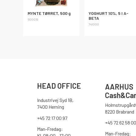
MYNTE TØRRET, 500 g
YOGHURT 10%, 5 l A-
BETA
600019
741000
HEAD OFFICE
AARHUS
Cash&Car
Industrivej Syd 1B,
Holmstrupgårdv
7400 Herning
8220 Brabrand
+45 72 17 00 97
+45 72 62 58 0
Man-Fredag:
Man-Fredag:
Kl. 08:00 – 17:00