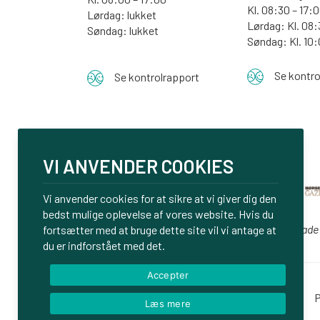
Kl. 08:30 – 17:
Lørdag: lukket
Lørdag: Kl. 08:
Søndag: lukket
Søndag:
Kl. 10
Se kontro
Se kontrolrapport
VI ANVENDER COOKIES
Vi anvender cookies for at sikre at vi giver dig den
bedst mulige oplevelse af vores website. Hvis du
Vi er glade
fortsætter med at bruge dette site vil vi antage at
du er indforstået med det.
Accepter
Login
P
Læs mere