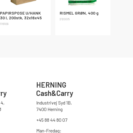
PAPIRSPOSE U/HANK
RISMEL GRØN, 400 g
30 l, 200stk, 32x16x45
212005
116109
HERNING
ry
Cash&Carry
4,
Industrivej Syd 1B,
Ø
7400 Herning
+45 88 44 80 07
Man-Fredag: