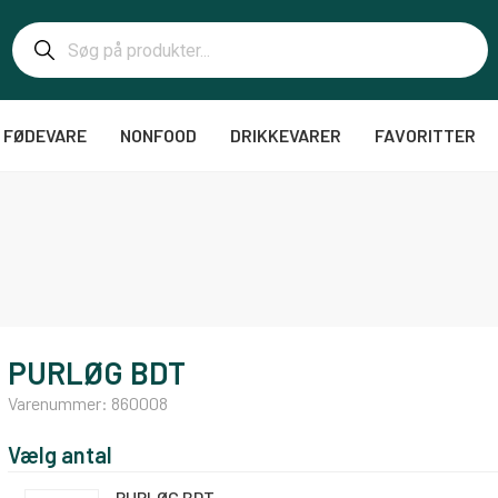
FØDEVARE
NONFOOD
DRIKKEVARER
FAVORITTER
PURLØG BDT
Varenummer:
860008
Vælg antal
PURLØG BDT