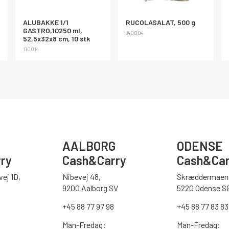
ALUBAKKE 1/1
RUCOLASALAT, 500 g
GASTRO,10250 ml,
840004
52,5x32x8 cm, 10 stk
110014
AALBORG
ODENSE
ry
Cash&Carry
Cash&Car
ej 1D,
Nibevej 48,
Skræddermaen 
9200 Aalborg SV
5220 Odense S
0
+45 88 77 97 98
+45 88 77 83 83
Man-Fredag:
Man-Fredag: