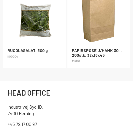
RUCOLASALAT, 500 g
PAPIRSPOSE U/HANK 30 l,
200stk, 32x16x45
840004
116109
HEAD OFFICE
Industrivej Syd 1B,
7400 Herning
+45 72 17 00 97