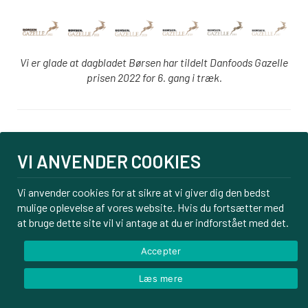
Vi er glade at dagbladet Børsen har tildelt Danfoods Gazelle
prisen 2022 for 6. gang i træk.
Login
VI ANVENDER COOKIES
PBS tilmelding
Om os
Vi anvender cookies for at sikre at vi giver dig den bedst
mulige oplevelse af vores website. Hvis du fortsætter med
Kontakt
at bruge dette site vil vi antage at du er indforstået med det.
Handelsbetingelser
Privatlivspolitik
Accepter
Læs mere
© Danfoods ApS – CVR 32771920