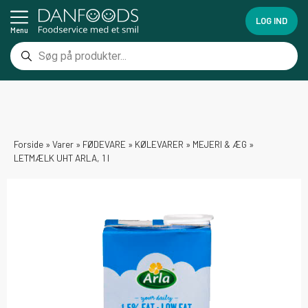
LOG IND
Menu
Forside
»
Varer
»
FØDEVARE
»
KØLEVARER
»
MEJERI & ÆG
»
LETMÆLK UHT ARLA, 1 l