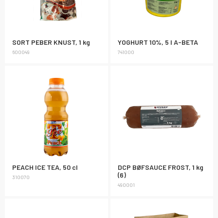
SORT PEBER KNUST, 1 kg
YOGHURT 10%, 5 l A-BETA
600049
741000
PEACH ICE TEA, 50 cl
DCP BØFSAUCE FROST, 1 kg
(6)
310070
490001