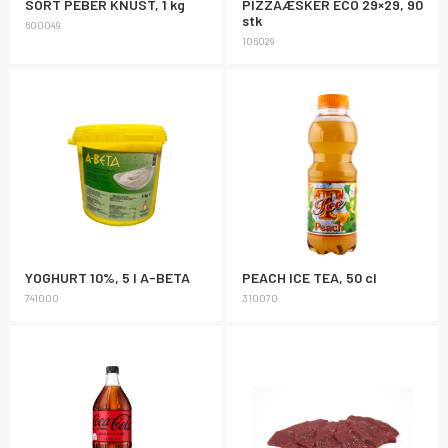
SORT PEBER KNUST, 1 kg
PIZZAÆSKER ECO 29×29, 90
stk
600049
106029
YOGHURT 10%, 5 l A-BETA
PEACH ICE TEA, 50 cl
741000
310070