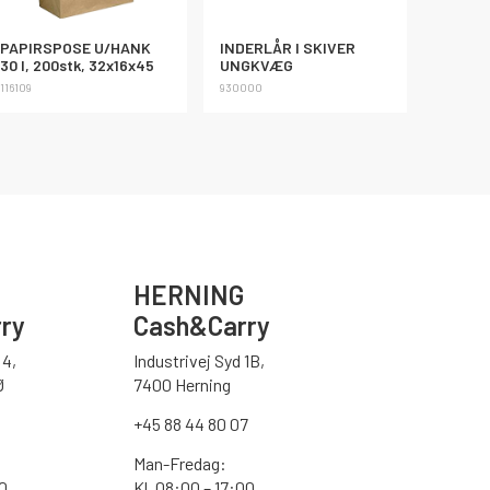
PAPIRSPOSE U/HANK
INDERLÅR I SKIVER
30 l, 200stk, 32x16x45
UNGKVÆG
116109
930000
HERNING
ry
Cash&Carry
4,
Industrivej Syd 1B,
Ø
7400 Herning
+45 88 44 80 07
Man-Fredag:
30
Kl. 08:00 – 17:00