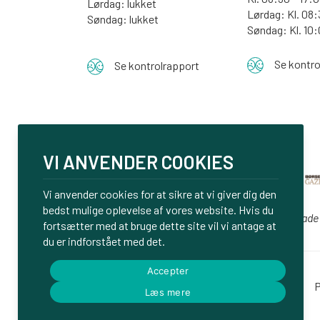
Lørdag: lukket
Lørdag: Kl. 08:
Søndag: lukket
Søndag:
Kl. 10
Se kontro
Se kontrolrapport
VI ANVENDER COOKIES
Vi anvender cookies for at sikre at vi giver dig den
bedst mulige oplevelse af vores website. Hvis du
Vi er glade
fortsætter med at bruge dette site vil vi antage at
du er indforstået med det.
Accepter
Login
P
Læs mere