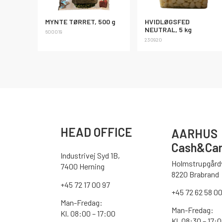
MYNTE TØRRET, 500 g
HVIDLØGSFED
NEUTRAL, 5 kg
600019
230920
HEAD OFFICE
AARHUS
Cash&Car
Industrivej Syd 1B,
Holmstrupgårdv
7400 Herning
8220 Brabrand
+45 72 17 00 97
+45 72 62 58 0
Man-Fredag:
Man-Fredag:
Kl. 08:00 – 17:00
Kl. 08:30 – 17: