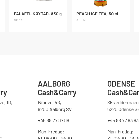
FALAFEL KØYTAD, 830 g
PEACH ICE TEA, 50 cl
483371
310070
AALBORG
ODENSE
ry
Cash&Carry
Cash&Car
ej 1D,
Nibevej 48,
Skræddermaen 
9200 Aalborg SV
5220 Odense S
0
+45 88 77 97 98
+45 88 77 83 83
Man-Fredag:
Man-Fredag:
00
Kl. 08:00 – 16:30
Kl. 08:30 – 16: