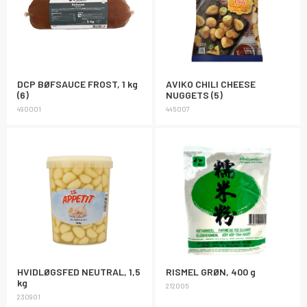
DCP BØFSAUCE FROST, 1 kg
AVIKO CHILI CHEESE
(6)
NUGGETS (5)
490001
445007
HVIDLØGSFED NEUTRAL, 1,5
RISMEL GRØN, 400 g
kg
212005
230901