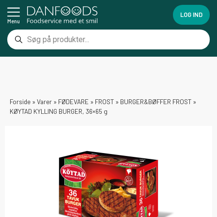
LOG IND
Menu
Forside
»
Varer
»
FØDEVARE
»
FROST
»
BURGER&BØFFER FROST
»
KØYTAD KYLLING BURGER, 36×65 g