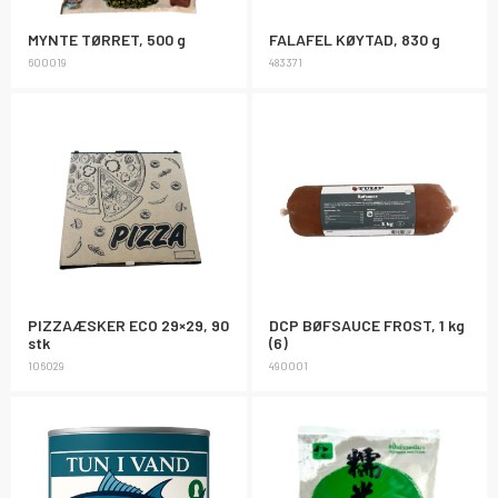
MYNTE TØRRET, 500 g
FALAFEL KØYTAD, 830 g
600019
483371
PIZZAÆSKER ECO 29×29, 90
DCP BØFSAUCE FROST, 1 kg
stk
(6)
106029
490001