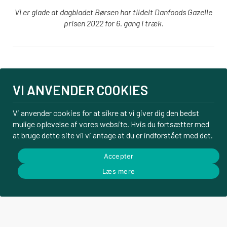
Vi er glade at dagbladet Børsen har tildelt Danfoods Gazelle
prisen 2022 for 6. gang i træk.
Login
VI ANVENDER COOKIES
PBS tilmelding
Om os
Vi anvender cookies for at sikre at vi giver dig den bedst
Kontakt
mulige oplevelse af vores website. Hvis du fortsætter med
Handelsbetingelser
at bruge dette site vil vi antage at du er indforstået med det.
Privatlivspolitik
Accepter
Læs mere
© Danfoods ApS – CVR 32771920