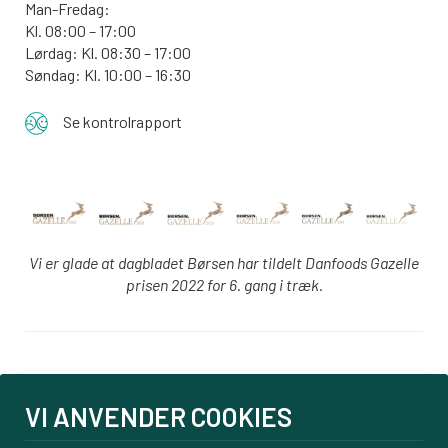
Man-Fredag:
Kl. 08:00 – 17:00
Lørdag: Kl. 08:30 – 17:00
Søndag: Kl. 10:00 – 16:30
Se kontrolrapport
Vi er glade at dagbladet Børsen har tildelt Danfoods Gazelle
prisen 2022 for 6. gang i træk.
Login
VI ANVENDER COOKIES
PBS tilmelding
Om os