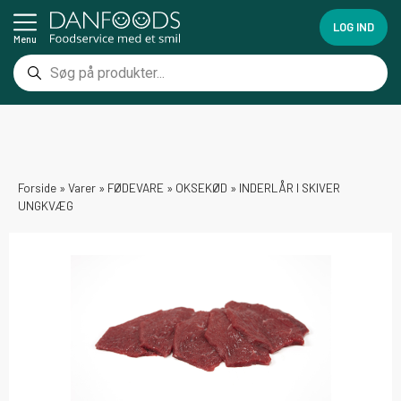
LOG IND
Menu
Forside
»
Varer
»
FØDEVARE
»
OKSEKØD
»
INDERLÅR I SKIVER
UNGKVÆG