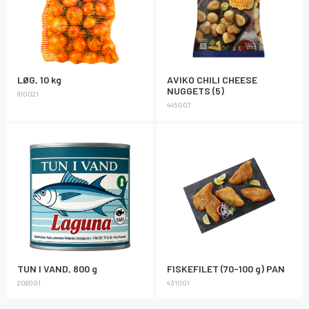
LØG, 10 kg
AVIKO CHILI CHEESE
NUGGETS (5)
810021
445007
TUN I VAND, 800 g
FISKEFILET (70-100 g) PAN
208001
431001