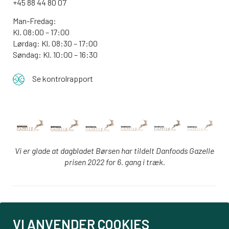
+45 88 44 80 07
Man-Fredag:
Kl. 08:00 – 17:00
Lørdag: Kl. 08:30 – 17:00
Søndag: Kl. 10:00 – 16:30
Se kontrolrapport
Vi er glade at dagbladet Børsen har tildelt Danfoods Gazelle
prisen 2022 for 6. gang i træk.
Login
VI ANVENDER COOKIES
PBS tilmelding