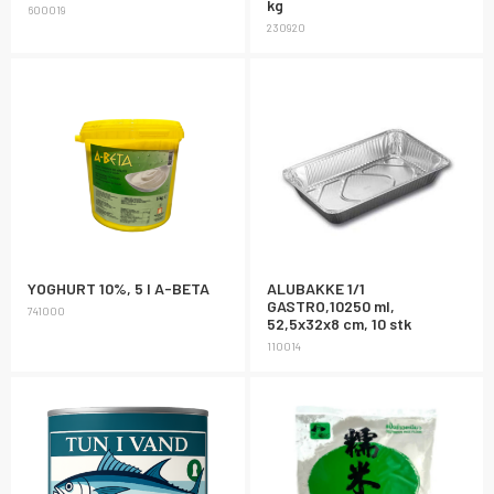
kg
600019
230920
YOGHURT 10%, 5 l A-BETA
ALUBAKKE 1/1
GASTRO,10250 ml,
741000
52,5x32x8 cm, 10 stk
110014