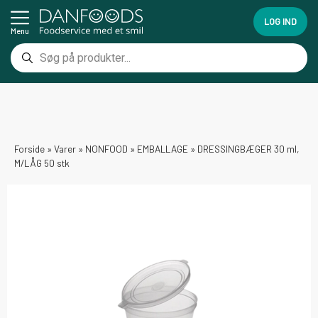
LOG IND
Menu
Forside
»
Varer
»
NONFOOD
»
EMBALLAGE
»
DRESSINGBÆGER 30 ml,
M/LÅG 50 stk