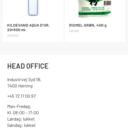
KILDEVAND AQUA D’OR,
RISMEL GRØN, 400 g
20×500 ml
212005
330000
HEAD OFFICE
Industrivej Syd 1B,
7400 Herning
+45 72 17 00 97
Man-Fredag:
Kl. 08:00 – 17:00
Lørdag: lukket
Søndag: lukket