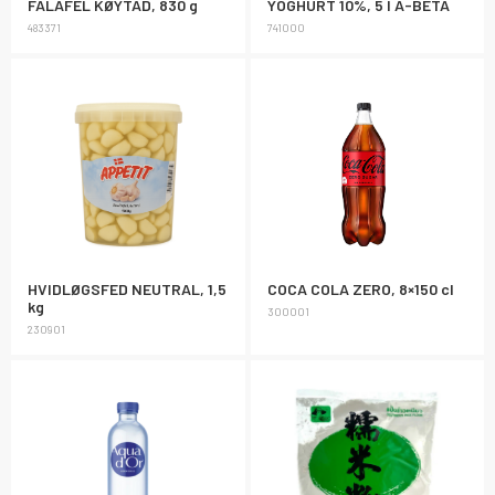
FALAFEL KØYTAD, 830 g
YOGHURT 10%, 5 l A-BETA
483371
741000
HVIDLØGSFED NEUTRAL, 1,5
COCA COLA ZERO, 8×150 cl
kg
300001
230901