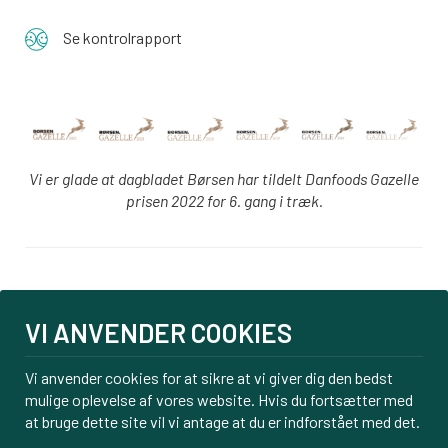
Se kontrolrapport
Vi er glade at dagbladet Børsen har tildelt Danfoods Gazelle
prisen 2022 for 6. gang i træk.
Login
VI ANVENDER COOKIES
PBS tilmelding
Om os
Vi anvender cookies for at sikre at vi giver dig den bedst
Kontakt
mulige oplevelse af vores website. Hvis du fortsætter med
Handelsbetingelser
at bruge dette site vil vi antage at du er indforstået med det.