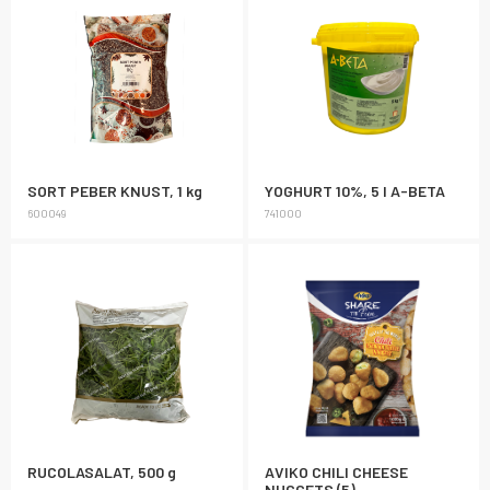
SORT PEBER KNUST, 1 kg
YOGHURT 10%, 5 l A-BETA
600049
741000
RUCOLASALAT, 500 g
AVIKO CHILI CHEESE
NUGGETS (5)