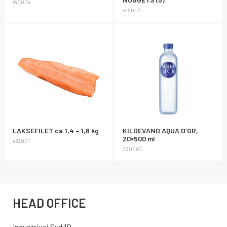
840004
445007
LAKSEFILET ca.1,4 – 1,8 kg
KILDEVAND AQUA D’OR,
20×500 ml
432001
330000
HEAD OFFICE
Industrivej Syd 1B,