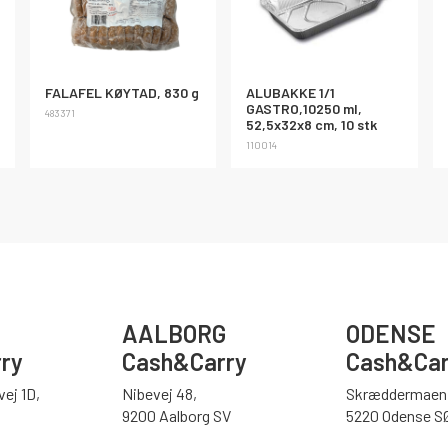
FALAFEL KØYTAD, 830 g
ALUBAKKE 1/1
GASTRO,10250 ml,
483371
52,5x32x8 cm, 10 stk
110014
AALBORG
ODENSE
ry
Cash&Carry
Cash&Car
ej 1D,
Nibevej 48,
Skræddermaen 
9200 Aalborg SV
5220 Odense S