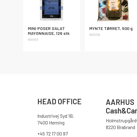
MINI POSER SALAT
MYNTE TØRRET, 500 g
MAYONNAISE, 126 stk
600019
612003
HEAD OFFICE
AARHUS
Cash&Car
Industrivej Syd 1B,
Holmstrupgårdv
7400 Herning
8220 Brabrand
+45 72 17 00 97