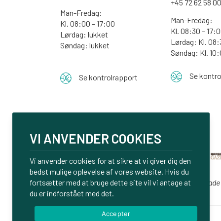
+45 72 62 58 0
Man-Fredag:
Man-Fredag:
Kl. 08:00 – 17:00
Kl. 08:30 – 17:
Lørdag: lukket
Lørdag: Kl. 08:
Søndag: lukket
Søndag:
Kl. 10
Se kontro
Se kontrolrapport
VI ANVENDER COOKIES
Vi anvender cookies for at sikre at vi giver dig den
bedst mulige oplevelse af vores website. Hvis du
fortsætter med at bruge dette site vil vi antage at
Vi er glade
du er indforstået med det.
Accepter