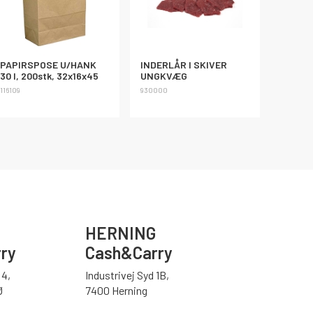
PAPIRSPOSE U/HANK
INDERLÅR I SKIVER
30 l, 200stk, 32x16x45
UNGKVÆG
116109
930000
HERNING
ry
Cash&Carry
4,
Industrivej Syd 1B,
Ø
7400 Herning