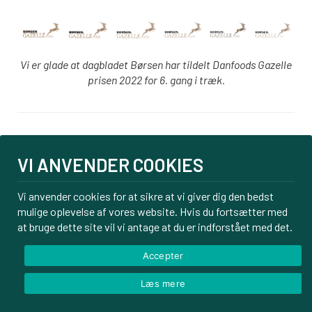
Vi er glade at dagbladet Børsen har tildelt Danfoods Gazelle
prisen 2022 for 6. gang i træk.
Login
VI ANVENDER COOKIES
PBS tilmelding
Om os
Vi anvender cookies for at sikre at vi giver dig den bedst
mulige oplevelse af vores website. Hvis du fortsætter med
Kontakt
at bruge dette site vil vi antage at du er indforstået med det.
Handelsbetingelser
Privatlivspolitik
Accepter
Læs mere
© Danfoods ApS – CVR 32771920