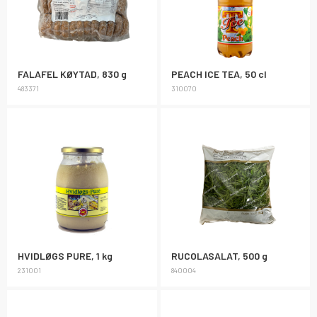
FALAFEL KØYTAD, 830 g
PEACH ICE TEA, 50 cl
483371
310070
HVIDLØGS PURE, 1 kg
RUCOLASALAT, 500 g
231001
840004