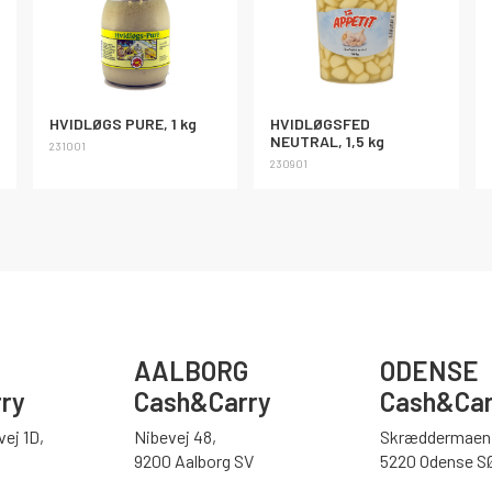
HVIDLØGS PURE, 1 kg
HVIDLØGSFED
NEUTRAL, 1,5 kg
231001
230901
AALBORG
ODENSE
ry
Cash&Carry
Cash&Car
ej 1D,
Nibevej 48,
Skræddermaen 
9200 Aalborg SV
5220 Odense S