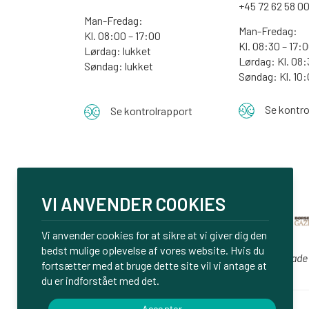
+45 72 62 58 0
Man-Fredag:
Man-Fredag:
Kl. 08:00 – 17:00
Kl. 08:30 – 17:
Lørdag: lukket
Lørdag: Kl. 08:
Søndag: lukket
Søndag:
Kl. 10
Se kontro
Se kontrolrapport
VI ANVENDER COOKIES
Vi anvender cookies for at sikre at vi giver dig den
bedst mulige oplevelse af vores website. Hvis du
Vi er glade
fortsætter med at bruge dette site vil vi antage at
du er indforstået med det.
Accepter