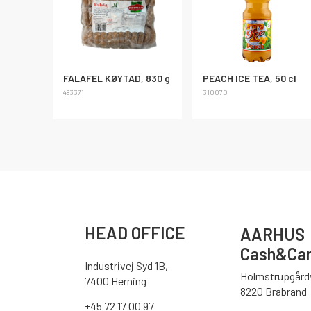
FALAFEL KØYTAD, 830 g
PEACH ICE TEA, 50 cl
483371
310070
HEAD OFFICE
AARHUS
Cash&Car
Industrivej Syd 1B,
Holmstrupgårdv
7400 Herning
8220 Brabrand
+45 72 17 00 97