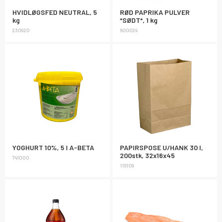
HVIDLØGSFED NEUTRAL, 5
RØD PAPRIKA PULVER
kg
*SØDT*, 1 kg
230920
600024
YOGHURT 10%, 5 l A-BETA
PAPIRSPOSE U/HANK 30 l,
200stk, 32x16x45
741000
116109