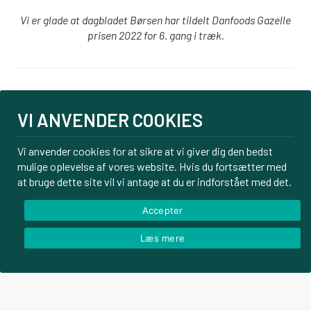
Vi er glade at dagbladet Børsen har tildelt Danfoods Gazelle
prisen 2022 for 6. gang i træk.
Login
VI ANVENDER COOKIES
PBS tilmelding
Om os
Vi anvender cookies for at sikre at vi giver dig den bedst
mulige oplevelse af vores website. Hvis du fortsætter med
Kontakt
at bruge dette site vil vi antage at du er indforstået med det.
Handelsbetingelser
Privatlivspolitik
Accepter
Læs mere
© Danfoods ApS – CVR 32771920