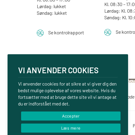
Kl. 08:30 – 17:
Lørdag: lukket
Lørdag: Kl. 08:
Søndag: lukket
Søndag:
Kl. 10
Se kontro
Se kontrolrapport
VI ANVENDER COOKIES
Vi anvender cookies for at sikre at vi giver dig den
bedst mulige oplevelse af vores website. Hvis du
Vi er glade
fortsætter med at bruge dette site vil vi antage at
du er indforstået med det.
Accepter
Login
P
Læs mere