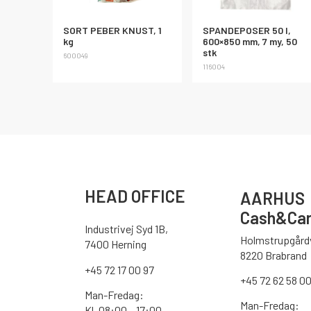
SORT PEBER KNUST, 1
SPANDEPOSER 50 l,
kg
600×850 mm, 7 my, 50
stk
600049
116004
HEAD OFFICE
AARHUS
Cash&Car
Industrivej Syd 1B,
Holmstrupgårdv
7400 Herning
8220 Brabrand
+45 72 17 00 97
+45 72 62 58 0
Man-Fredag:
Man-Fredag:
Kl. 08:00 – 17:00