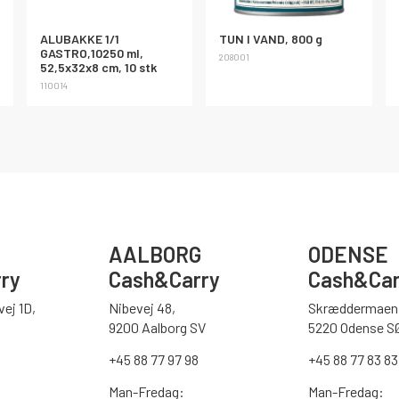
ALUBAKKE 1/1
TUN I VAND, 800 g
GASTRO,10250 ml,
208001
52,5x32x8 cm, 10 stk
110014
AALBORG
ODENSE
ry
Cash&Carry
Cash&Car
ej 1D,
Nibevej 48,
Skræddermaen 
9200 Aalborg SV
5220 Odense S
0
+45 88 77 97 98
+45 88 77 83 83
Man-Fredag:
Man-Fredag: