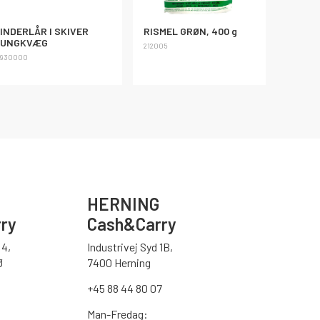
INDERLÅR I SKIVER
RISMEL GRØN, 400 g
UNGKVÆG
212005
930000
HERNING
ry
Cash&Carry
4,
Industrivej Syd 1B,
Ø
7400 Herning
+45 88 44 80 07
Man-Fredag: