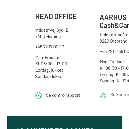
HEAD OFFICE
AARHUS
Cash&Car
Industrivej Syd 1B,
Holmstrupgårdv
7400 Herning
8220 Brabrand
+45 72 17 00 97
+45 72 62 58 0
Man-Fredag:
Man-Fredag:
Kl. 08:00 – 17:00
Kl. 08:30 – 17:
Lørdag: lukket
Lørdag: Kl. 08:
Søndag: lukket
Søndag:
Kl. 10
Se kontro
Se kontrolrapport