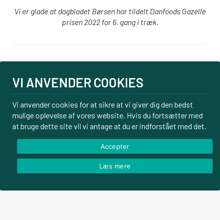
Vi er glade at dagbladet Børsen har tildelt Danfoods Gazelle
prisen 2022 for 6. gang i træk.
Login
VI ANVENDER COOKIES
PBS tilmelding
Om os
Vi anvender cookies for at sikre at vi giver dig den bedst
mulige oplevelse af vores website. Hvis du fortsætter med
Kontakt
at bruge dette site vil vi antage at du er indforstået med det.
Handelsbetingelser
Privatlivspolitik
Accepter
Læs mere
© Danfoods ApS – CVR 32771920